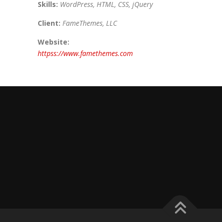
Skills:
WordPress, HTML, CSS, jQuery
Client:
FameThemes, LLC
Website:
httpss://www.famethemes.com