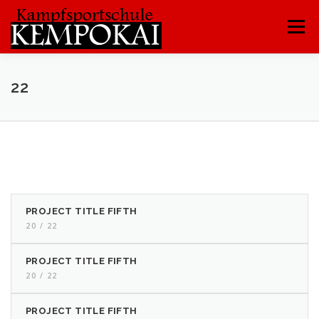
Zum
Inhalt
Menü
springen
AKTUELLES
TRAININGSZEITEN
SPORTARTEN
22
MITGLIEDSCHAFT
TRAINER
LINKS
KONTAKT
PROJECT TITLE FIFTH
20 / 22
PROJECT TITLE FIFTH
20 / 22
PROJECT TITLE FIFTH